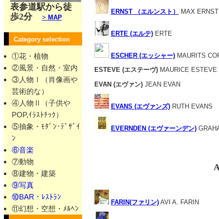
表参道駅から徒
ERNST （エルンスト）
MAX ERNST
歩2分
>
MAP
ERTE (エルテ)
ERTE
Category selection
①花・植物
ESCHER (エッシャー)
MAURITS CO
②風景・自然・室内
ESTEVE (エステーヴ)
MAURICE ESTEVE
③人物Ⅰ（肖像画や
EVAN (エヴァン)
JEAN EVAN
芸術的な）
④人物Ⅱ（子供や
EVANS (エヴァンズ)
RUTH EVANS
POP,ｲﾗｽﾄﾁｯｸ）
⑤抽象・ﾓﾀﾞﾝ･ﾃﾞｻﾞｲ
EVERNDEN (エヴァーンデン)
GRAHA
ﾝ
⑥音楽
⑦動物
A
⑧建物・建築
⑨写真
⑩BAR・ﾚｽﾄﾗﾝ
FARIN(ファリン)
AVI A. FARIN
⑪幻想・空想・ﾒﾙﾍﾝ