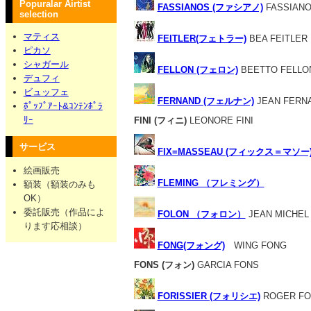
Popuralar Airtist
FASSIANOS (ファシアノ)
FASSIAN
selection
マティス
FEITLER(フェトラー)
BEA FEITLER
ピカソ
シャガール
FELLON (フェロン)
BEETTO FELLO
デュフィ
ビュッフェ
FERNAND (フェルナン)
JEAN FERN
ﾎﾟｯﾌﾟｱｰﾄ&ｺﾝﾃﾝﾎﾟﾗ
ﾘｰ
FINI (フィニ)
LEONORE FINI
サービス
FIX=MASSEAU (フィックス＝マソー
絵画販売
FLEMING （フレミング）
額装（額装のみも
OK）
委託販売（作品によ
FOLON （フォロン）
JEAN MICHEL
ります応相談）
FONG(フォング)
WING FONG
FONS (フォン)
GARCIA FONS
FORISSIER (フォリシエ)
ROGER FO