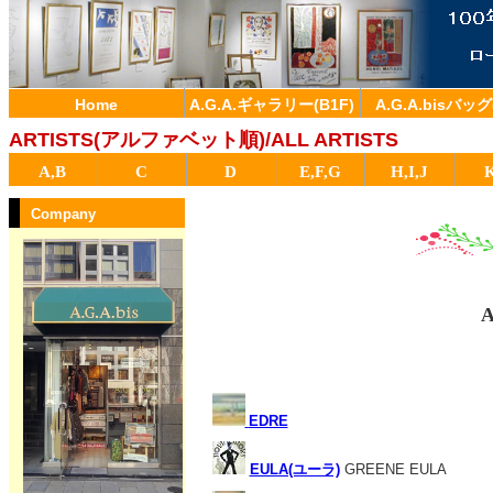
Home
A.G.A.ギャラリー(B1F)
A.G.A.bisバッグ
ARTISTS(アルファベット順)/ALL ARTISTS
A,B
C
D
E,F,G
H,I,J
Company
A
EDRE
EULA(ユーラ)
GREENE EULA