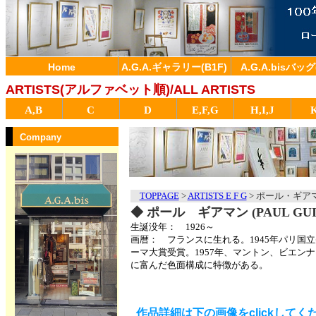
Home
A.G.A.ギャラリー(B1F)
A.G.A.bisバッグ
ARTISTS(アルファベット順)/ALL ARTISTS
A,B
C
D
E,F,G
H,I,J
Company
TOPPAGE
>
ARTISTS E F G
>
ポール・ギアマン 
◆ ポール ギアマン (PAUL GUI
生誕没年： 1926～
画暦： フランスに生れる。1945年パリ国
ーマ大賞受賞。1957年、マントン、ビエン
に富んだ色面構成に特徴がある。
作品詳細は下の画像をclickしてく