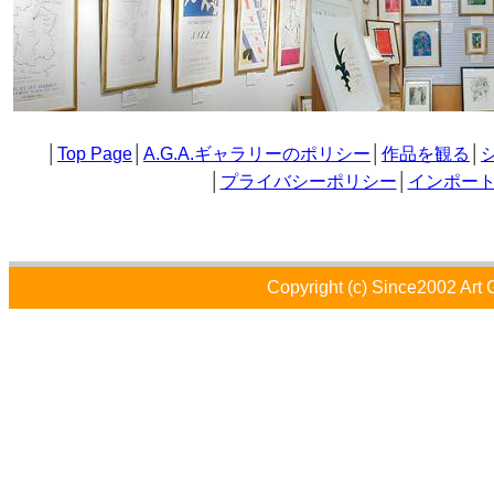
│
Top Page
│
A.G.A.ギャラリーのポリシー
│
作品を観る
│
│
プライバシーポリシー
│
インポー
Copyright (c) Since2002 Art 