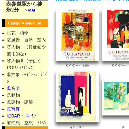
表参道駅から徒
歩2分
>
MAP
Category selection
①花・植物
②風景・自然・室内
③人物Ⅰ（肖像画や
芸術的な）
④人物Ⅱ（子供や
ｱﾝﾄﾞﾚｳﾞｪｲﾕ 1959
ｱﾝﾄﾞﾚｳﾞｪｲﾕ 
POP,ｲﾗｽﾄﾁｯｸ）
⑤抽象・ﾓﾀﾞﾝ･ﾃﾞｻﾞｲ
ﾝ
⑥音楽
⑦動物
⑧建物・建築
⑨写真
⑩BAR・ﾚｽﾄﾗﾝ
⑪幻想・空想・ﾒﾙﾍﾝ
インテリア
夢