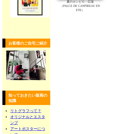
夏のカンピロ－広場
（PALCE DE CANPIREAU EN
ETE）
お客様のご自宅ご紹介
知っておきたい版画の
知識
リトグラフって？
オリジナルとエスタ
ンプ
アートポスターにつ