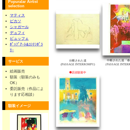
Popuralar Airtist
selection
マティス
ピカソ
シャガール
デュフィ
ビュッフェ
ﾎﾟｯﾌﾟｱｰﾄ&ｺﾝﾃﾝﾎﾟﾗ
ﾘｰ
中断された道「春
分断された道
サービス
(PASSAGE INTERROMPU)
（PASSAGE INT
絵画販売
店頭額装中
額装（額装のみも
OK）
委託販売（作品によ
ります応相談）
額装イメージ