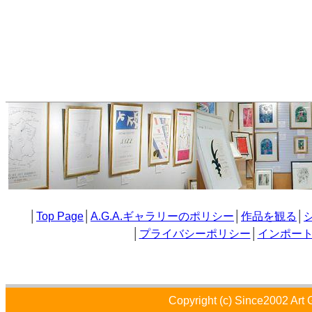
│
Top Page
│
A.G.A.ギャラリーのポリシー
│
作品を観る
│
│
プライバシーポリシー
│
インポー
Copyright (c) Since2002 Art 