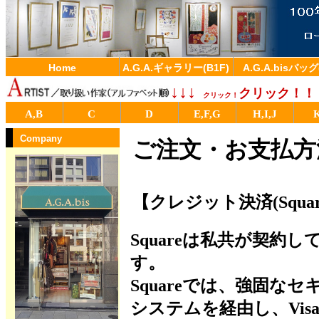
Home
A.G.A.ギャラリー(B1F)
A.G.A.bisバッグ
↓↓↓
クリック！！
クリック！
A,B
C
D
E,F,G
H,I,J
Company
ご注文・お支払方
【クレジット決済(Squar
Squareは私共が契約
す。
Squareでは、強固な
システムを経由し、Visa、