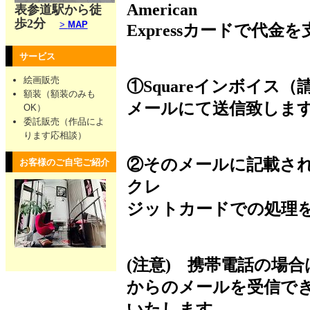
American
表参道駅から徒
歩2分
>
MAP
Expressカードで代
サービス
絵画販売
①Squareインボイス（
額装（額装のみも
メールにて送信致しま
OK）
委託販売（作品によ
ります応相談）
②そのメールに記載され
お客様のご自宅ご紹介
クレ
ジットカードでの処理
(注意) 携帯電話の場合は、@m
からのメールを受信で
いたします。