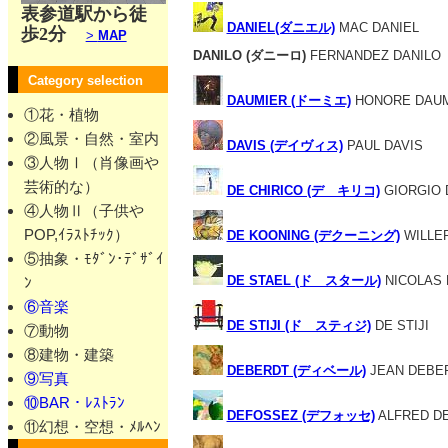
表参道駅から徒
DANIEL(ダニエル)
MAC DANIEL
歩2分
>
MAP
DANILO (ダニーロ)
FERNANDEZ DANILO
Category selection
DAUMIER (ドーミエ)
HONORE DAUM
①花・植物
②風景・自然・室内
DAVIS (デイヴィス)
PAUL DAVIS
③人物Ⅰ（肖像画や
芸術的な）
DE CHIRICO (デ キリコ)
GIORGIO 
④人物Ⅱ（子供や
POP,ｲﾗｽﾄﾁｯｸ）
DE KOONING (デクーニング)
WILLE
⑤抽象・ﾓﾀﾞﾝ･ﾃﾞｻﾞｲ
DE STAEL (ド スタール)
NICOLAS 
ﾝ
⑥音楽
DE STIJI (ド スティジ)
DE STIJI
⑦動物
⑧建物・建築
DEBERDT (ディベール)
JEAN DEBE
⑨写真
⑩BAR・ﾚｽﾄﾗﾝ
DEFOSSEZ (デフォッセ)
ALFRED D
⑪幻想・空想・ﾒﾙﾍﾝ