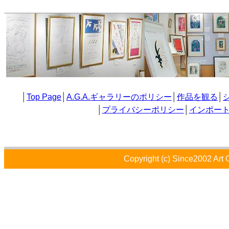
│
Top Page
│
A.G.A.ギャラリーのポリシー
│
作品を観る
│
│
プライバシーポリシー
│
インポー
Copyright (c) Since2002 Art 