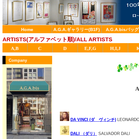
Home
A.G.A.ギャラリー(B1F)
A.G.A.bisバッグ
ARTISTS(アルファベット順)/ALL ARTISTS
A,B
C
D
E,F,G
H,I,J
Company
A
DA VINCI (ダ ヴィンチ)
LEONARDO 
DALI （ダリ）
SALVADOR DALI