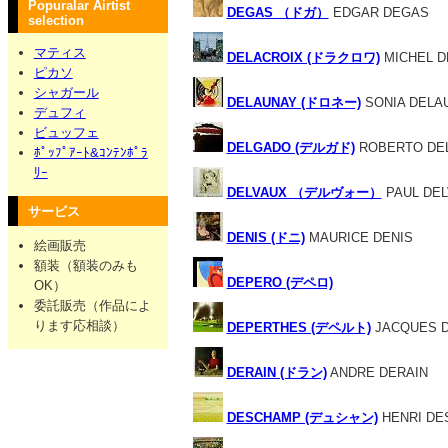
Popuralar Airtist
DEGAS （ドガ）
EDGAR DEGAS
selection
マティス
DELACROIX (ドラクロワ)
MICHEL D
ピカソ
シャガール
DELAUNAY (ドロネー)
SONIA DELA
デュフィ
ビュッフェ
DELGADO (デルガド)
ROBERTO DE
ﾎﾟｯﾌﾟｱｰﾄ&ｺﾝﾃﾝﾎﾟﾗ
ﾘｰ
DELVAUX （デルヴォー）
PAUL DE
サービス
DENIS (ドニ)
MAURICE DENIS
絵画販売
額装（額装のみも
DEPERO (デペロ)
OK）
委託販売（作品によ
ります応相談）
DEPERTHES (デペルト)
JACQUES 
DERAIN (ドラン)
ANDRE DERAIN
DESCHAMP (デュシャン)
HENRI DE