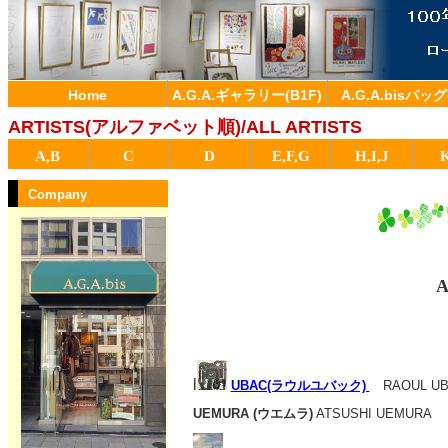
Home
A.G.A.ギャラリー(B1F)
A.G.A.bisバッグ
ARTISTS(アルファベット順)/ALL ARTISTS
A,B
C
D
E,F,G
H,I,J
Company
A
l
UBAC(ラウルユバック)
RAOUL UB
UEMURA (ウエムラ)
ATSUSHI UEMURA