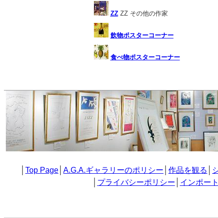
ZZ
ZZ その他の作家
飲物ポスターコーナー
食べ物ポスターコーナー
│
Top Page
│
A.G.A.ギャラリーのポリシー
│
作品を観る
│
│
プライバシーポリシー
│
インポー