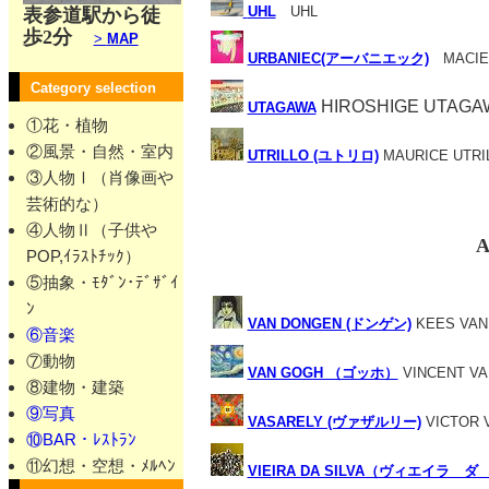
UHL
UHL
表参道駅から徒
歩2分
>
MAP
URBANIEC(アーバニエック)
MACIEJ
Category selection
HIROSHIGE UTAGA
UTAGAWA
①花・植物
②風景・自然・室内
UTRILLO (ユトリロ)
MAURICE UTRI
③人物Ⅰ（肖像画や
芸術的な）
④人物Ⅱ（子供や
A
POP,ｲﾗｽﾄﾁｯｸ）
⑤抽象・ﾓﾀﾞﾝ･ﾃﾞｻﾞｲ
ﾝ
VAN DONGEN (ドンゲン)
KEES VAN
⑥音楽
⑦動物
VAN GOGH （ゴッホ）
VINCENT V
⑧建物・建築
⑨写真
VASARELY (ヴァザルリー)
VICTOR 
⑩BAR・ﾚｽﾄﾗﾝ
⑪幻想・空想・ﾒﾙﾍﾝ
VIEIRA DA SILVA（ヴィエイラ 