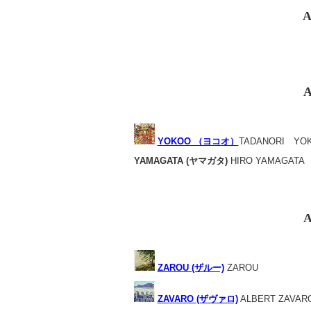
A
A
YOKOO （ヨコオ）
TADANORI YO
YAMAGATA (ヤマガタ)
HIRO YAMAGATA
A
ZAROU (ザルー)
ZAROU
ZAVARO (ザヴァロ)
ALBERT ZAVAR