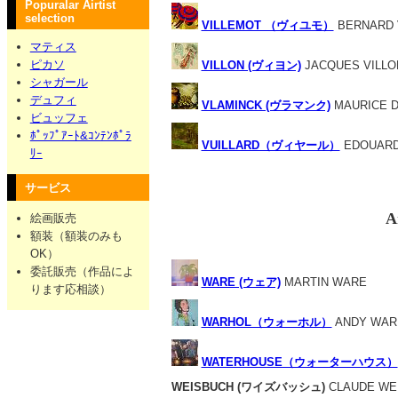
Popuralar Airtist
selection
VILLEMOT （ヴィユモ）
BERNARD 
マティス
ピカソ
VILLON (ヴィヨン)
JACQUES VILLO
シャガール
デュフィ
VLAMINCK (ヴラマンク)
MAURICE D
ビュッフェ
ﾎﾟｯﾌﾟｱｰﾄ&ｺﾝﾃﾝﾎﾟﾗ
VUILLARD（ヴィヤール）
EDOUARD
ﾘｰ
サービス
A
絵画販売
額装（額装のみも
OK）
委託販売（作品によ
WARE (ウェア)
MARTIN WARE
ります応相談）
WARHOL（ウォーホル）
ANDY WAR
WATERHOUSE（ウォーターハウス）
WEISBUCH (ワイズバッシュ)
CLAUDE WE