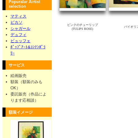
Popuralar Airtist
selection
マティス
ピカソ
ピンクのチューリップ
バイオリ
シャガール
(TULIPS ROSE)
デュフィ
ビュッフェ
ﾎﾟｯﾌﾟｱｰﾄ&ｺﾝﾃﾝﾎﾟﾗ
ﾘｰ
サービス
絵画販売
額装（額装のみも
OK）
委託販売（作品によ
ります応相談）
額装イメージ