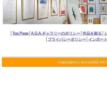
│
Top Page
│
A.G.A.ギャラリーのポリシー
│
作品を観る
│
│
プライバシーポリシー
│
インポー
Copyright (c) Since2002 Art 