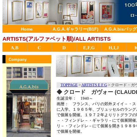
Home
A.G.A.ギャラリー(B1F)
A.G.A.bisバッグ
ARTISTS(アルファベット順)/ALL ARTISTS
A,B
C
D
E,F,G
H,I,J
Company
TOPPAGE
>
ARTISTS E F G
>
クロード・ガヴォー
◆
クロード ガヴォー (CLAUDE
生誕没年： 1940～
画暦： フランス、パリの郊外ヌイイ－・ス
に入学。１９６５年、ブリュッセルのラング
で個展を開催。１９７２年よりリトグラフの
－・フィンドレ－・ギャラリ－にて個展開催
リ－・フィンドレ－にて個展を開き１９８９
で個展を開催。