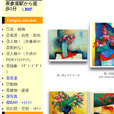
表参道駅から徒
歩2分
>
MAP
作品詳細は下の画像をclickしてく
Category selection
①花・植物
②風景・自然・室内
③人物Ⅰ（肖像画や
芸術的な）
④人物Ⅱ（子供や
POP,ｲﾗｽﾄﾁｯｸ）
⑤抽象・ﾓﾀﾞﾝ･ﾃﾞｻﾞｲ
ﾝ
青い花瓶
赤い花とサクランボ
(UN VASE B
⑥音楽
⑦動物
⑧建物・建築
⑨写真
⑩BAR・ﾚｽﾄﾗﾝ
⑪幻想・空想・ﾒﾙﾍﾝ