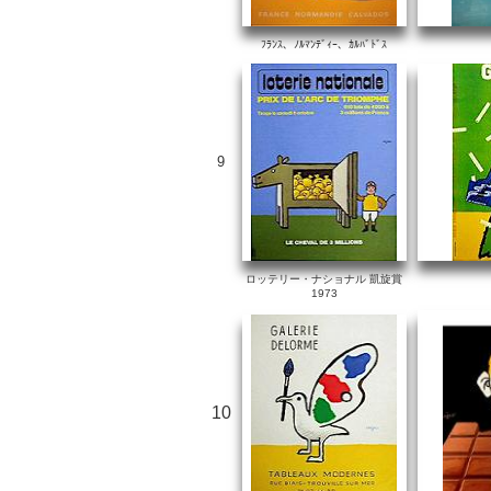
ﾌﾗﾝｽ、ﾉﾙﾏﾝﾃﾞｨｰ、ｶﾙﾊﾞﾄﾞｽ
9
ロッテリー・ナショナル 凱旋賞
1973
10