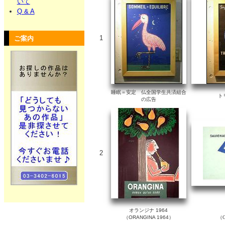
いて
Q & A
1
ご案内
睡眠＝安定 仏全国学生共済組合
ト
の広告
2
オランジナ 1964
（ORANGINA 1964）
（C