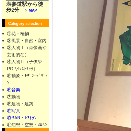
表参道駅から徒
歩2分
>
MAP
Category selection
①花・植物
②風景・自然・室内
③人物Ⅰ（肖像画や
芸術的な）
④人物Ⅱ（子供や
POP,ｲﾗｽﾄﾁｯｸ）
⑤抽象・ﾓﾀﾞﾝ･ﾃﾞｻﾞｲ
ﾝ
⑥音楽
⑦動物
⑧建物・建築
⑨写真
⑩BAR・ﾚｽﾄﾗﾝ
⑪幻想・空想・ﾒﾙﾍﾝ