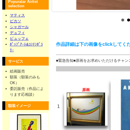
Popuralar Airtist
selection
マティス
ピカソ
シャガール
デュフィ
ビュッフェ
ﾎﾟｯﾌﾟｱｰﾄ&ｺﾝﾃﾝﾎﾟﾗ
ﾘｰ
■緊急告知■原画をお求めいただけるチャン
サービス
絵画販売
額装（額装のみも
OK）
委託販売（作品によ
原画
ります応相談）
額装イメージ
1