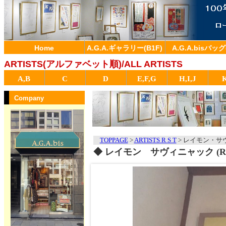
Home
A.G.A.ギャラリー(B1F)
A.G.A.bisバッグ
ARTISTS(アルファベット順)/ALL ARTISTS
A,B
C
D
E,F,G
H,I,J
Company
TOPPAGE
>
ARTISTS R S T
>
レイモン・サヴィ
◆ レイモン サヴィニャック (RAY