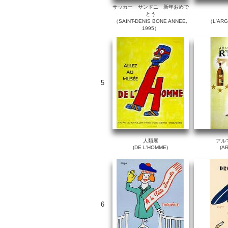
サッカー サンドニ 新年おめで
とう
（SAINT-DENIS BONE ANNEE,
（L'ARG
1995）
5
人類展
アル
(DE L'HOMME)
(A
6