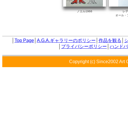
ノエル1966
レ
オール・
│
Top Page
│
A.G.A.ギャラリーのポリシー
│
作品を観る
│
│
プライバシーポリシー
│
ハンドバ
Copyright (c) Since2002 Art 