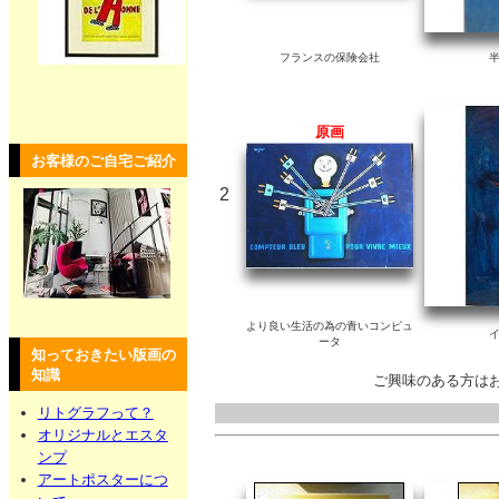
フランスの保険会社
原画
お客様のご自宅ご紹介
2
より良い生活の為の青いコンピュ
ータ
知っておきたい版画の
知識
ご興味のある方は
リトグラフって？
オリジナルとエスタ
ンプ
アートポスターにつ