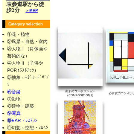
表参道駅から徒
歩2分
>
MAP
作品詳細は下の画像をclickしてく
Category selection
①花・植物
②風景・自然・室内
③人物Ⅰ（肖像画や
芸術的な）
④人物Ⅱ（子供や
POP,ｲﾗｽﾄﾁｯｸ）
⑤抽象・ﾓﾀﾞﾝ･ﾃﾞｻﾞｲ
ﾝ
⑥音楽
菱形のコンポジション
赤青黄のコンポジ
（COMPOSITION I）
⑦動物
⑧建物・建築
⑨写真
⑩BAR・ﾚｽﾄﾗﾝ
⑪幻想・空想・ﾒﾙﾍﾝ