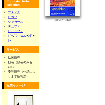
Popuralar Airtist
selection
マティス
ピカソ
陽のあたる風車
シャガール
デュフィ
ビュッフェ
ﾎﾟｯﾌﾟｱｰﾄ&ｺﾝﾃﾝﾎﾟﾗ
ﾘｰ
サービス
絵画販売
額装（額装のみも
OK）
委託販売（作品によ
ります応相談）
額装イメージ