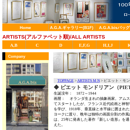
Home
A.G.A.ギャラリー(B1F)
A.G.A.bisバッグ
ARTISTS(アルファベット順)/ALL ARTISTS
A,B
C
D
E,F,G
H,I,J
Company
TOPPAGE
>
ARTISTS M N
>
ピエット・モンド
◆
ピエット モンドリアン（PIET
生誕没年： 1872～1944
画暦： オランダ生まれの抽象画家。アムス
てスタートしたが、フランス近代絵画と神智学
を学び、1918年、垂直線と水平線に囲まれ
ヨークに渡り、晩年は独特の画面分割の作風
は、25年に発表した著作『新しい造形』を
えた。