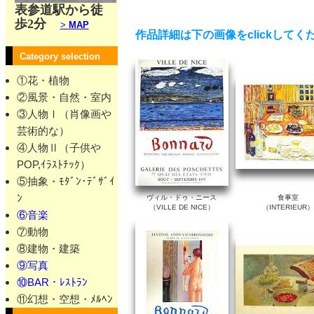
表参道駅から徒
歩2分
>
MAP
作品詳細は下の画像をclickしてく
Category selection
①花・植物
②風景・自然・室内
③人物Ⅰ（肖像画や
芸術的な）
④人物Ⅱ（子供や
POP,ｲﾗｽﾄﾁｯｸ）
⑤抽象・ﾓﾀﾞﾝ･ﾃﾞｻﾞｲ
ﾝ
ヴィル・ドゥ・ニース
食事室
（VILLE DE NICE）
（INTERIEUR）
⑥音楽
⑦動物
⑧建物・建築
⑨写真
⑩BAR・ﾚｽﾄﾗﾝ
⑪幻想・空想・ﾒﾙﾍﾝ