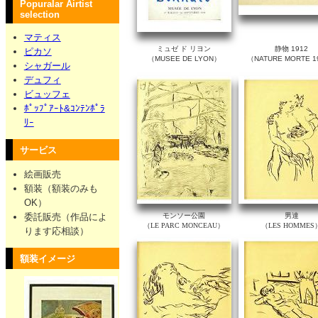
Popuralar Airtist
selection
マティス
ミュゼ ド リヨン
静物 1912
ピカソ
（MUSEE DE LYON）
（NATURE MORTE 1
シャガール
デュフィ
ビュッフェ
ﾎﾟｯﾌﾟｱｰﾄ&ｺﾝﾃﾝﾎﾟﾗ
ﾘｰ
サービス
絵画販売
額装（額装のみも
OK）
委託販売（作品によ
モンソー公園
男達
（LE PARC MONCEAU）
（LES HOMMES
ります応相談）
額装イメージ