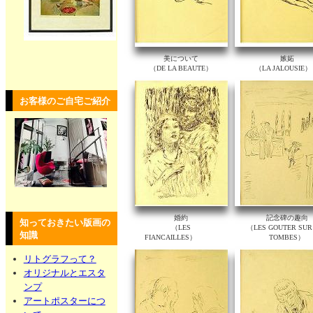
美について
嫉妬
（DE LA BEAUTE）
（LA JALOUSI
お客様のご自宅ご紹介
婚約
記念碑の趣向
知っておきたい版画の
（LES
（LES GOUTER SUR
知識
FIANCAILLES）
TOMBES）
リトグラフって？
オリジナルとエスタ
ンプ
アートポスターにつ