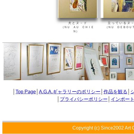
犬 と ヌ － ド
立 っ て い る ヌ －
（ＮＵ ＡＵ ＣＨＩＥ
（ＮＵ ＤＥＢＯ
Ｎ）
│
Top Page
│
A.G.A.ギャラリーのポリシー
│
作品を観る
│
│
プライバシーポリシー
│
インポー
Copyright (c) Since2002 Art 