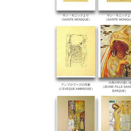
サン・モニックより
サン・モニックよ
（SAINTE MONIQUE）
（SAINTE MONIQ
小舟の中の若い
アンブロワーズの司教
（JEUNE FILLE DAN
（L'EVEQUE AMBROISE）
BARQUE）