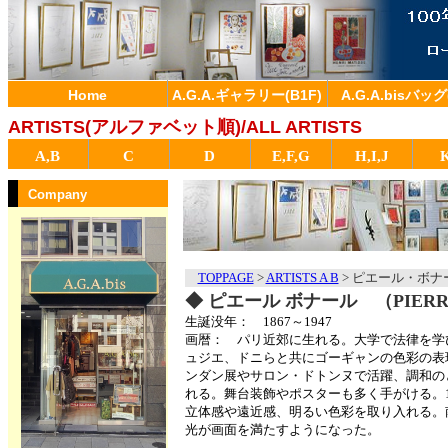
Home
A.G.A.ギャラリー(B1F)
A.G.A.bisバッグ
ARTISTS(アルファベット順)/ALL ARTISTS
A,B
C
D
E,F,G
H,I,J
Company
TOPPAGE
>
ARTISTS A B
>
ピエール・ボナール
◆
ピエール ボナール （PIERRE
生誕没年： 1867～1947
画暦： パリ近郊に生れる。大学で法律を学
ュジエ、ドニらと共にゴーギャンの色彩の表
ンダン展やサロン・ドトンヌで活躍、調和の
れる。舞台装飾やポスターも多く手がける。1
立体感や遠近感、明るい色彩を取り入れる。南
光が画面を満たすようになった。