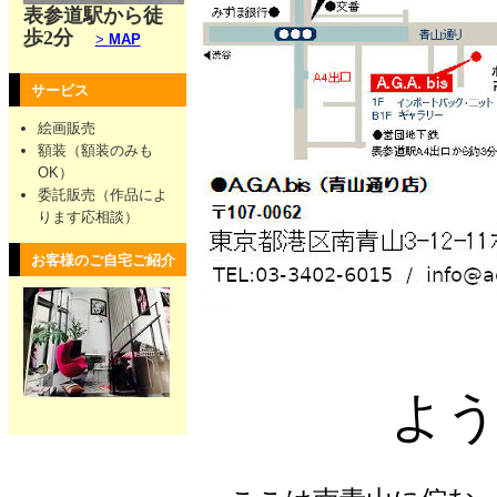
表参道駅から徒
歩2分
>
MAP
サービス
絵画販売
額装（額装のみも
OK）
委託販売（作品によ
ります応相談）
お客様のご自宅ご紹介
よ