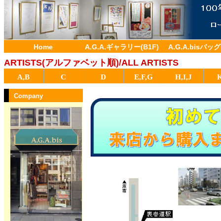
Home
A.G.A.ギャラリー(B1F)
A.G.A.bisバッグ
ARTISTS(アルファベット順)/ALL ARTISTS
A,B
C
D
E,F,G
H,I,J
Company