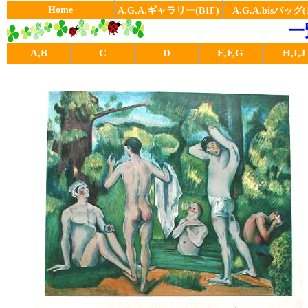
Home
A.G.A.ギャラリー(B1F)
A.G.A.bisバッグ(
一
A,B
C
D
E,F,G
H,I,J