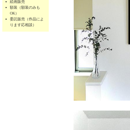
絵画販売
額装（額装のみも
OK）
委託販売（作品によ
ります応相談）