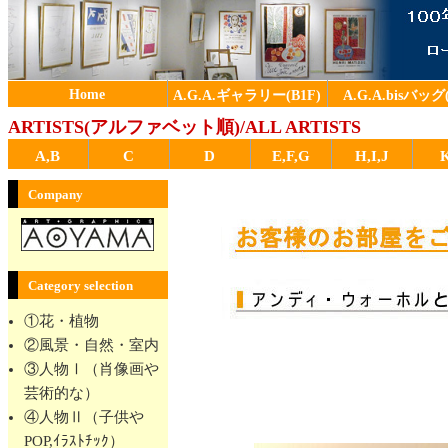
Home
A.G.A.ギャラリー(B1F)
A.G.A.bisバッグ(
ARTISTS(アルファベット順)/ALL ARTISTS
A,B
C
D
E,F,G
H,I,J
Company
Category selection
①花・植物
②風景・自然・室内
③人物Ⅰ（肖像画や
芸術的な）
④人物Ⅱ（子供や
POP,ｲﾗｽﾄﾁｯｸ）