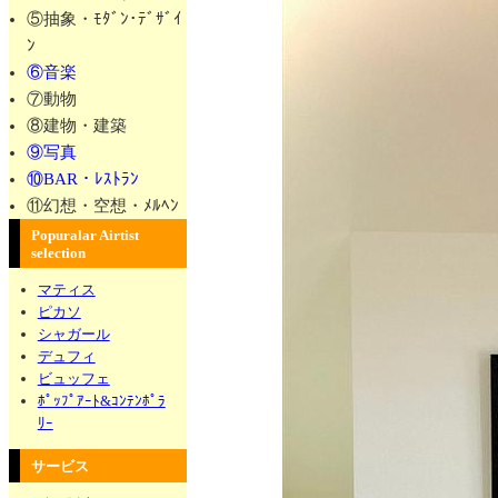
⑤抽象・ﾓﾀﾞﾝ･ﾃﾞｻﾞｲ
ﾝ
⑥音楽
⑦動物
⑧建物・建築
⑨写真
⑩BAR・ﾚｽﾄﾗﾝ
⑪幻想・空想・ﾒﾙﾍﾝ
Popuralar Airtist
selection
マティス
ピカソ
シャガール
デュフィ
ビュッフェ
ﾎﾟｯﾌﾟｱｰﾄ&ｺﾝﾃﾝﾎﾟﾗ
ﾘｰ
サービス