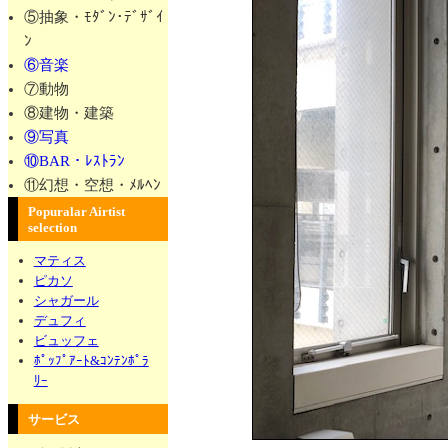
⑤抽象・ﾓﾀﾞﾝ･ﾃﾞｻﾞｲ
ﾝ
⑥音楽
⑦動物
⑧建物・建築
⑨写真
⑩BAR・ﾚｽﾄﾗﾝ
⑪幻想・空想・ﾒﾙﾍﾝ
Popuralar Airtist
selection
マティス
ピカソ
シャガール
デュフィ
ビュッフェ
ﾎﾟｯﾌﾟｱｰﾄ&ｺﾝﾃﾝﾎﾟﾗ
ﾘｰ
サービス