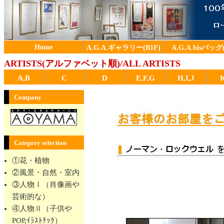
Home
A.G.A.ギャラリー(B1F)
A.G.A.bisバッグ(
ARTISTS(アルファベット順)/ALL ARTISTS
A,B
C
D
E,F,G
H,I,J
Company
Category selection
①花・植物
②風景・自然・室内
③人物Ⅰ（肖像画や
芸術的な）
④人物Ⅱ（子供や
POP,ｲﾗｽﾄﾁｯｸ）