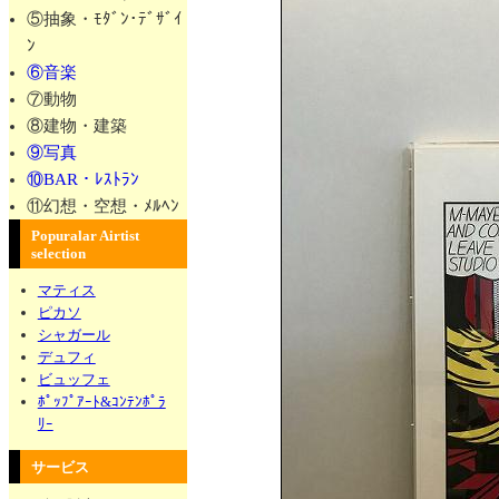
⑤抽象・ﾓﾀﾞﾝ･ﾃﾞｻﾞｲ
ﾝ
⑥音楽
⑦動物
⑧建物・建築
⑨写真
⑩BAR・ﾚｽﾄﾗﾝ
⑪幻想・空想・ﾒﾙﾍﾝ
Popuralar Airtist
selection
マティス
ピカソ
シャガール
デュフィ
ビュッフェ
ﾎﾟｯﾌﾟｱｰﾄ&ｺﾝﾃﾝﾎﾟﾗ
ﾘｰ
サービス