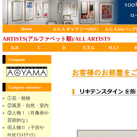
Home
A.G.A.ギャラリー(B1F)
A.G.A.bisバッグ(
ARTISTS(アルファベット順)/ALL ARTISTS
A,B
C
D
E,F,G
H,I,J
Company
Category selection
①花・植物
②風景・自然・室内
③人物Ⅰ（肖像画や
芸術的な）
④人物Ⅱ（子供や
POP,ｲﾗｽﾄﾁｯｸ）