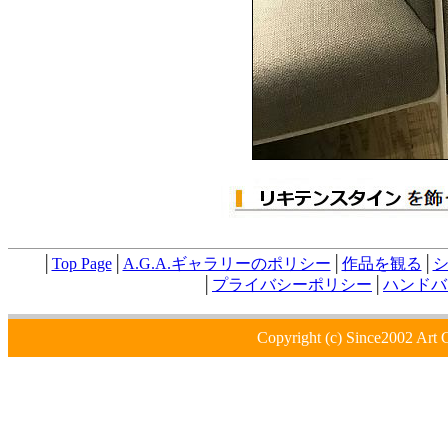
│
Top Page
│
A.G.A.ギャラリーのポリシー
│
作品を観る
│
│
プライバシーポリシー
│
ハンドバ
Copyright (c) Since2002 Art 