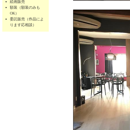
絵画販売
額装（額装のみも
OK）
委託販売（作品によ
ります応相談）