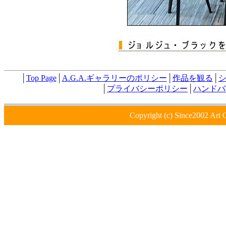
│
Top Page
│
A.G.A.ギャラリーのポリシー
│
作品を観る
│
│
プライバシーポリシー
│
ハンドバ
Copyright (c) Since2002 Art 