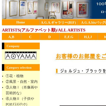
Home
A.G.A.ギャラリー(B1F)
A.G.A.bisバッグ(
ARTISTS(アルファベット順)/ALL ARTISTS
A,B
C
D
E,F,G
H,I,J
Company
Category selection
①花・植物
②風景・自然・室内
③人物Ⅰ（肖像画や
芸術的な）
④人物Ⅱ（子供や
POP,ｲﾗｽﾄﾁｯｸ）