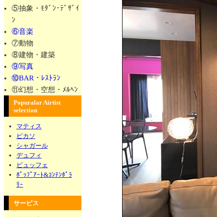
⑤抽象・ﾓﾀﾞﾝ･ﾃﾞｻﾞｲ
ﾝ
⑥音楽
⑦動物
⑧建物・建築
⑨写真
⑩BAR・ﾚｽﾄﾗﾝ
⑪幻想・空想・ﾒﾙﾍﾝ
Popuralar Airtist
selection
マティス
ピカソ
シャガール
デュフィ
ビュッフェ
ﾎﾟｯﾌﾟｱｰﾄ&ｺﾝﾃﾝﾎﾟﾗ
ﾘｰ
サービス