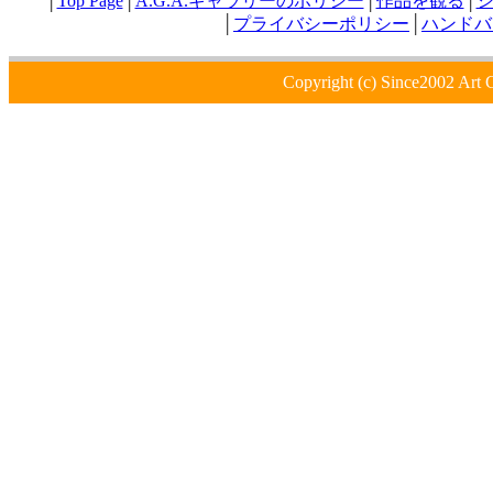
│
Top Page
│
A.G.A.ギャラリーのポリシー
│
作品を観る
│
│
プライバシーポリシー
│
ハンドバ
Copyright (c) Since2002 Art 