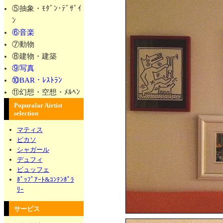
⑤抽象・ﾓﾀﾞﾝ･ﾃﾞｻﾞｲ
ﾝ
⑥音楽
⑦動物
⑧建物・建築
⑨写真
⑩BAR・ﾚｽﾄﾗﾝ
⑪幻想・空想・ﾒﾙﾍﾝ
Popuralar Airtist
selection
マティス
ピカソ
シャガール
デュフィ
ビュッフェ
ﾎﾟｯﾌﾟｱｰﾄ&ｺﾝﾃﾝﾎﾟﾗ
ﾘｰ
サービス