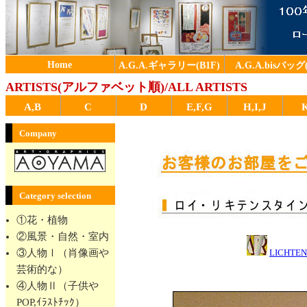
Home
A.G.A.ギャラリー(B1F)
A.G.A.bisバッグ(
ARTISTS(アルファベット順)/ALL ARTISTS
A,B
C
D
E,F,G
H,I,J
Company
Category selection
①花・植物
②風景・自然・室内
③人物Ⅰ（肖像画や
LICHTE
芸術的な）
④人物Ⅱ（子供や
POP,ｲﾗｽﾄﾁｯｸ）